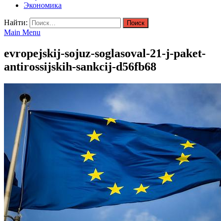
Экономика
Найти:
Main Menu
evropejskij-sojuz-soglasoval-21-j-paket-
antirossijskih-sankcij-d56fb68