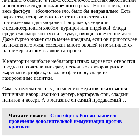
и болезней желудочно-кишечного тракта. Но говорить, что
весь фастфуд – абсолютное зло, было бы неправильно. Есть
варианты, которые можно считать относительно
приемлемыми для здоровья. Например, сэндвичи
с цельнозерновым хлебом, курицей или индейкой, блюда
средиземноморской кухни – хумус, овощи, запечённое мясо.
Даже бургер может стать менее вредным, если он приготовлен
из нежирного мяса, содержит много овощей и не запивается,
например, литром сладкой газировки.
К категории наиболее неблагоприятных вариантов относятся
продукты, сочетающие сразу несколько факторов риска:
жареный картофель, блюда во фритюре, сладкие
газированные напитки.
Самым нежелательным, по мнению медиков, оказывается
типичный набор: двойной бургер, картофель фри, сладкий
напиток и десерт. А в магазине он самый продаваемый…
Читайте также »
С октября в России начнётся
проведение дополнительной иммунизации против
краснухи