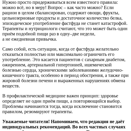
Нужно просто придерживаться всем известного правила:
можно всё, но в меру! Вопрос – как часто можно? Если
рацион в целом сбалансирован, содержит овощи, фрукты,
цельнозерновые продукты и достаточное количество белка,
эпизодическое употребление фастфуда не станет катастрофой.
Терапевты и нутрициологи считают, что это может быть один
приём подобной пищи раз в одну–две недели,
а не ежедневная привычка.
Само собой, есть ситуации, когда от фастфуда желательно
отказаться полностью или максимально ограничить его
употребление. Это касается пациентов с сахарным диабетом,
ожирением, артериальной гипертонией, ишемической
болезнью сердца, хроническими заболеваниями желудочно-
кишечного тракта, особенно в период обострения, а также при
жировой болезни печени и выраженных нарушениях обмена
веществ.
В профилактической медицине важен принцип: здоровье
определяет не один приём пищи, а повторяющийся выбор.
Проблемы начинаются тогда, когда исключение становится
правилом, резюмируют терапевты.
Уважаемые читатели! Напоминаем, что редакция не даёт
индивидуальных рекомендаций. Во всех частных случаях