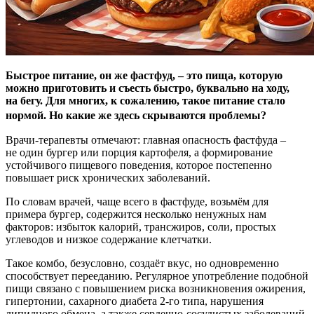
Быстрое питание, он же фастфуд, – это пища, которую
можно приготовить и съесть быстро, буквально на ходу,
на бегу. Для многих, к сожалению, такое питание стало
нормой. Но какие же здесь скрываются проблемы?
Врачи-терапевты отмечают: главная опасность фастфуда –
не один бургер или порция картофеля, а формирование
устойчивого пищевого поведения, которое постепенно
повышает риск хронических заболеваний.
По словам врачей, чаще всего в фастфуде, возьмём для
примера бургер, содержится несколько ненужных нам
факторов: избыток калорий, трансжиров, соли, простых
углеводов и низкое содержание клетчатки.
Такое комбо, безусловно, создаёт вкус, но одновременно
способствует перееданию. Регулярное употребление подобной
пищи связано с повышением риска возникновения ожирения,
гипертонии, сахарного диабета 2-го типа, нарушения
липидного обмена, а также сердечно-сосудистых заболеваний