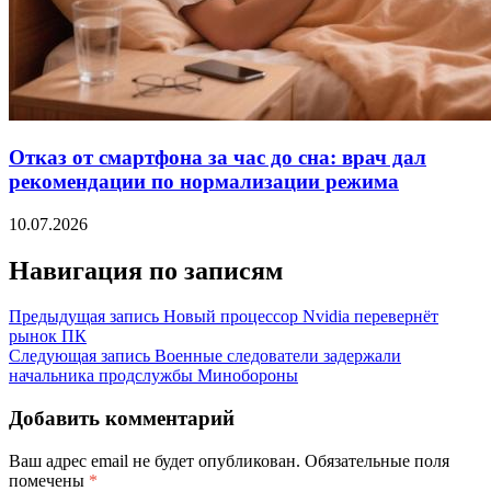
Отказ от смартфона за час до сна: врач дал
рекомендации по нормализации режима
10.07.2026
Навигация по записям
Предыдущая запись
Новый процессор Nvidia перевернёт
рынок ПК
Следующая запись
Военные следователи задержали
начальника продслужбы Минобороны
Добавить комментарий
Ваш адрес email не будет опубликован.
Обязательные поля
помечены
*