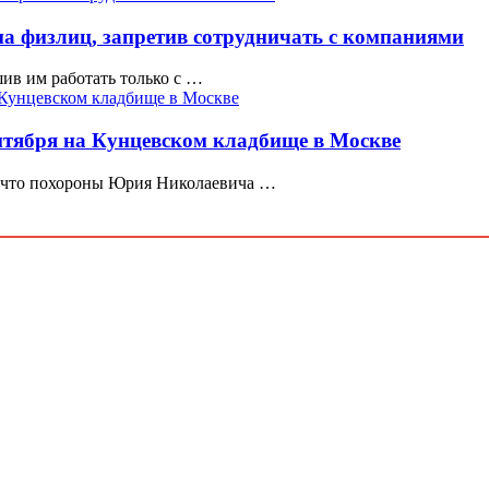
на физлиц, запретив сотрудничать с компаниями
шив им работать только с …
нтября на Кунцевском кладбище в Москве
, что похороны Юрия Николаевича …