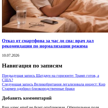
Отказ от смартфона за час до сна: врач дал
рекомендации по нормализации режима
10.07.2026
Навигация по записям
Предыдущая запись
Шатдаун на горизонте: Трамп готов, а
США?
Следующая запись
Великобритания легализовала инцест: Кир
Стармер одобрил близкородственные браки
Добавить комментарий
Ваш адрес email не будет опубликован.
Обязательные поля