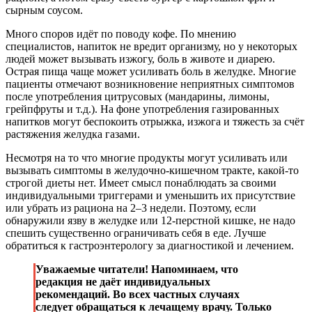
сырным соусом.
Много споров идёт по поводу кофе. По мнению
специалистов, напиток не вредит организму, но у некоторых
людей может вызывать изжогу, боль в животе и диарею.
Острая пища чаще может усиливать боль в желудке. Многие
пациенты отмечают возникновение неприятных симптомов
после употребления цитрусовых (мандарины, лимоны,
грейпфруты и т.д.). На фоне употребления газированных
напитков могут беспокоить отрыжка, изжога и тяжесть за счёт
растяжения желудка газами.
Несмотря на то что многие продукты могут усиливать или
вызывать симптомы в желудочно-кишечном тракте, какой-то
строгой диеты нет. Имеет смысл понаблюдать за своими
индивидуальными триггерами и уменьшить их присутствие
или убрать из рациона на 2–3 недели. Поэтому, если
обнаружили язву в желудке или 12-перстной кишке, не надо
спешить существенно ограничивать себя в еде. Лучше
обратиться к гастроэнтерологу за диагностикой и лечением.
Уважаемые читатели! Напоминаем, что
редакция не даёт индивидуальных
рекомендаций. Во всех частных случаях
следует обращаться к лечащему врачу. Только