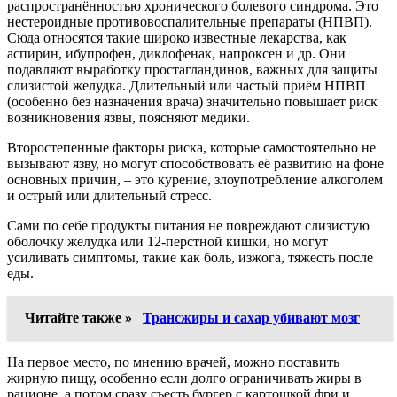
распространённостью хронического болевого синдрома. Это
нестероидные противовоспалительные препараты (НПВП).
Сюда относятся такие широко известные лекарства, как
аспирин, ибупрофен, диклофенак, напроксен и др. Они
подавляют выработку простагландинов, важных для защиты
слизистой желудка. Длительный или частый приём НПВП
(особенно без назначения врача) значительно повышает риск
возникновения язвы, поясняют медики.
Второстепенные факторы риска, которые самостоятельно не
вызывают язву, но могут способствовать её развитию на фоне
основных причин, – это курение, злоупотребление алкоголем
и острый или длительный стресс.
Сами по себе продукты питания не повреждают слизистую
оболочку желудка или 12-перстной кишки, но могут
усиливать симптомы, такие как боль, изжога, тяжесть после
еды.
Читайте также »
Трансжиры и сахар убивают мозг
На первое место, по мнению врачей, можно поставить
жирную пищу, особенно если долго ограничивать жиры в
рационе, а потом сразу съесть бургер с картошкой фри и