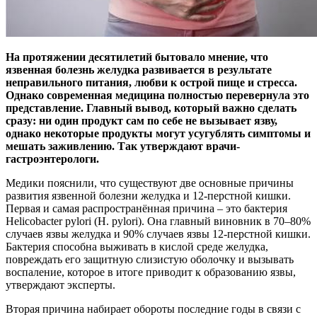
На протяжении десятилетий бытовало мнение, что
язвенная болезнь желудка развивается в результате
неправильного питания, любви к острой пище и стресса.
Однако современная медицина полностью перевернула это
представление. Главный вывод, который важно сделать
сразу: ни один продукт сам по себе не вызывает язву,
однако некоторые продукты могут усугублять симптомы и
мешать заживлению. Так утверждают врачи-
гастроэнтерологи.
Медики пояснили, что существуют две основные причины
развития язвенной болезни желудка и 12-перстной кишки.
Первая и самая распространённая причина – это бактерия
Helicobacter pylori (H. pylori). Она главный виновник в 70–80%
случаев язвы желудка и 90% случаев язвы 12-перстной кишки.
Бактерия способна выживать в кислой среде желудка,
повреждать его защитную слизистую оболочку и вызывать
воспаление, которое в итоге приводит к образованию язвы,
утверждают эксперты.
Вторая причина набирает обороты последние годы в связи с