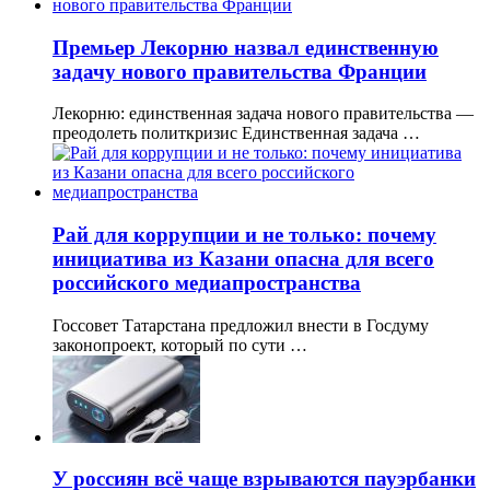
Премьер Лекорню назвал единственную
задачу нового правительства Франции
Лекорню: единственная задача нового правительства —
преодолеть политкризис Единственная задача …
Рай для коррупции и не только: почему
инициатива из Казани опасна для всего
российского медиапространства
Госсовет Татарстана предложил внести в Госдуму
законопроект, который по сути …
У россиян всё чаще взрываются пауэрбанки