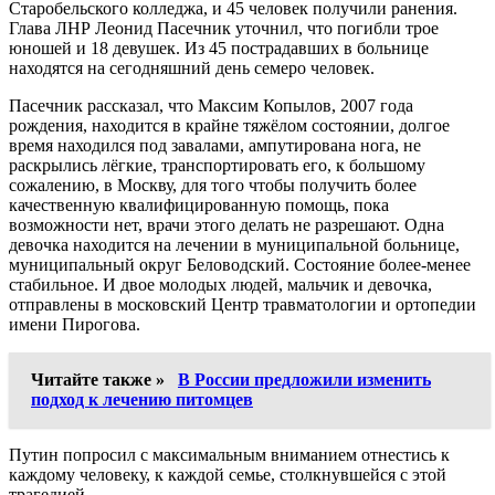
Старобельского колледжа, и 45 человек получили ранения.
Глава ЛНР Леонид Пасечник уточнил, что погибли трое
юношей и 18 девушек. Из 45 пострадавших в больнице
находятся на сегодняшний день семеро человек.
Пасечник рассказал, что Максим Копылов, 2007 года
рождения, находится в крайне тяжёлом состоянии, долгое
время находился под завалами, ампутирована нога, не
раскрылись лёгкие, транспортировать его, к большому
сожалению, в Москву, для того чтобы получить более
качественную квалифицированную помощь, пока
возможности нет, врачи этого делать не разрешают. Одна
девочка находится на лечении в муниципальной больнице,
муниципальный округ Беловодский. Состояние более-менее
стабильное. И двое молодых людей, мальчик и девочка,
отправлены в московский Центр травматологии и ортопедии
имени Пирогова.
Читайте также »
В России предложили изменить
подход к лечению питомцев
Путин попросил с максимальным вниманием отнестись к
каждому человеку, к каждой семье, столкнувшейся с этой
трагедией.