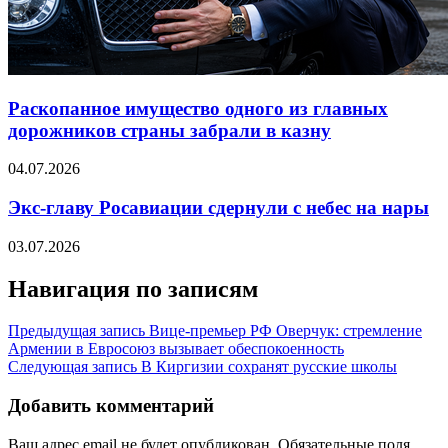
Раскопанное имущество одного из главных
дорожников страны забрали в казну
04.07.2026
Экс-главу Росавиации сдернули с небес на нары
03.07.2026
Навигация по записям
Предыдущая запись
Вице-премьер РФ Оверчук: стремление
Армении в Евросоюз вызывает обеспокоенность
Следующая запись
В Киргизии сохранят русские школы
Добавить комментарий
Ваш адрес email не будет опубликован.
Обязательные поля