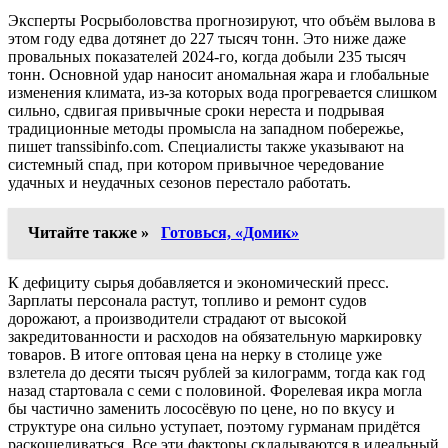
Эксперты Росрыболовства прогнозируют, что объём вылова в
этом году едва дотянет до 227 тысяч тонн. Это ниже даже
провальных показателей 2024-го, когда добыли 235 тысяч
тонн. Основной удар наносит аномальная жара и глобальные
изменения климата, из-за которых вода прогревается слишком
сильно, сдвигая привычные сроки нереста и подрывая
традиционные методы промысла на западном побережье,
пишет transsibinfo.com. Специалисты также указывают на
системный спад, при котором привычное чередование
удачных и неудачных сезонов перестало работать.
Читайте также »
Готовься, «Домик»
К дефициту сырья добавляется и экономический пресс.
Зарплаты персонала растут, топливо и ремонт судов
дорожают, а производители страдают от высокой
закредитованности и расходов на обязательную маркировку
товаров. В итоге оптовая цена на нерку в столице уже
взлетела до десяти тысяч рублей за килограмм, тогда как год
назад стартовала с семи с половиной. Форелевая икра могла
бы частично заменить лососёвую по цене, но по вкусу и
структуре она сильно уступает, поэтому гурманам придётся
раскошеливаться. Все эти факторы складываются в идеальный