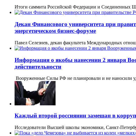
Итоги саммита Российской Федерации и Соединенных Ш
Декан Финансового университета при прави
энергетическом бизнес-форуме
Павел Селезнев, декан факультета Международных отно
Информация о якобы нанесении 2 января Воо
действительности
Вооруженные Силы РФ не планировали и не наносили у
Каждый второй россиянин замешан в корру
Исследователи Высшей школы экономики, Санкт-Петербу