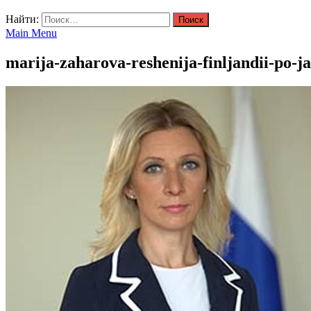
Найти:
Main Menu
marija-zaharova-reshenija-finljandii-po-j