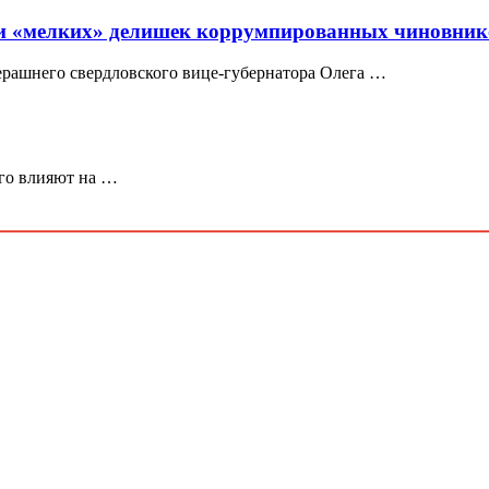
леи «мелких» делишек коррумпированных чиновник
ерашнего свердловского вице-губернатора Олега …
его влияют на …