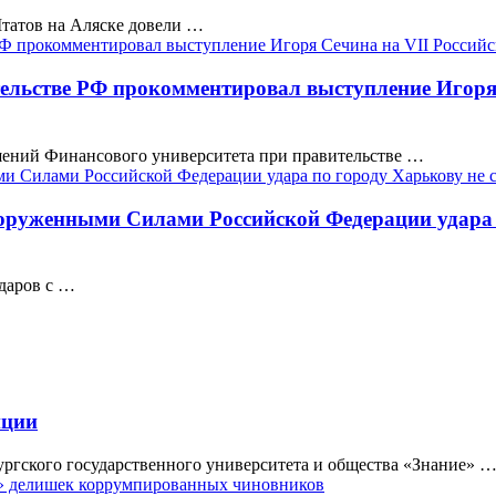
татов на Аляске довели …
тельстве РФ прокомментировал выступление Игоря
шений Финансового университета при правительстве …
руженными Силами Российской Федерации удара п
даров с …
пции
ргского государственного университета и общества «Знание» 