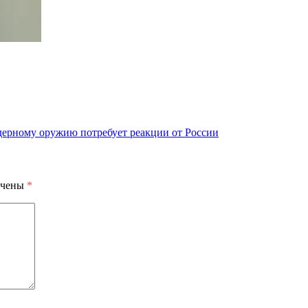
дерному оружию потребует реакции от России
ечены
*