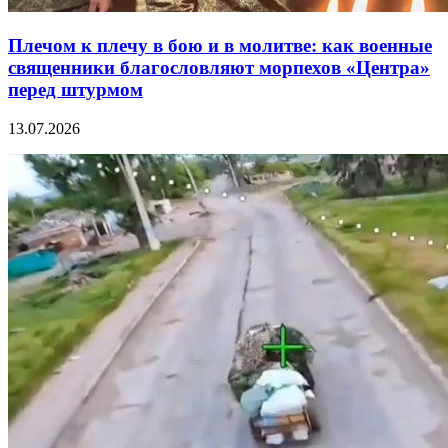
Плечом к плечу в бою и в молитве: как военные
священники благословляют морпехов «Центра»
перед штурмом
13.07.2026