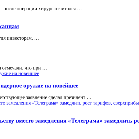
— после операции хирург отчитался …
иканцам
тия инвесторам, …
 отмечали, что при …
 ядерное оружие на новейшее
ветствующее заявление сделал президент …
ьству вместо замедления «Телеграма» замедлить р