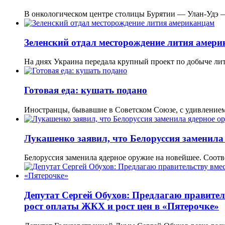
В онкологическом центре столицы Бурятии — Улан-Удэ 
Зеленский отдал месторождение лития амер
На днях Украина передала крупный проект по добыче ли
Готовая еда: кушать подано
Иностранцы, бывавшие в Советском Союзе, с удивлением
Лукашенко заявил, что Белоруссия заменила
Белоруссия заменила ядерное оружие на новейшее. Соот
Депутат Сергей Обухов: Предлагаю правител
рост оплаты ЖКХ и рост цен в «Пятерочке»