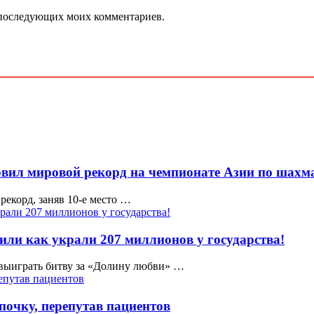
ля последующих моих комментариев.
овил мировой рекорд на чемпионате Азии по шахм
екорд, заняв 10-е место …
ли как украли 207 миллионов у государства!
 выиграть битву за «Долину любви» …
очку, перепутав пациентов