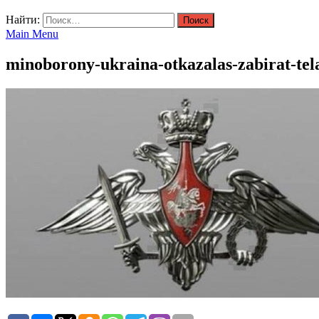
Найти:
Main Menu
minoborony-ukraina-otkazalas-zabirat-te