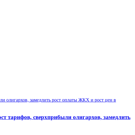
ост тарифов, сверхприбыли олигархов, замедлить