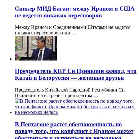
Спикер МИД Багаи: между Ираном и США
не ведется никаких переговоров
Между Ираном и Соединенными Штатами не ведется
никаких переговоров или …
Председатель КНР Си Цзиньпин заявил, что
Китай и Белоруссия — железные друзья
Председатель Китайской Народной Республики Си
Цзиньпин на встрече с президентом …
В Пентагоне растëт обеспокоенность по
поводу того, что конфликт с Ираном может
обостриться и затянуться на несколько