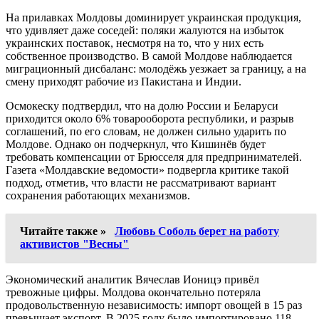
На прилавках Молдовы доминирует украинская продукция,
что удивляет даже соседей: поляки жалуются на избыток
украинских поставок, несмотря на то, что у них есть
собственное производство. В самой Молдове наблюдается
миграционный дисбаланс: молодёжь уезжает за границу, а на
смену приходят рабочие из Пакистана и Индии.
Осмокеску подтвердил, что на долю России и Беларуси
приходится около 6% товарооборота республики, и разрыв
соглашений, по его словам, не должен сильно ударить по
Молдове. Однако он подчеркнул, что Кишинёв будет
требовать компенсации от Брюсселя для предпринимателей.
Газета «Молдавские ведомости» подвергла критике такой
подход, отметив, что власти не рассматривают вариант
сохранения работающих механизмов.
Читайте также »
Любовь Соболь берет на работу
активистов "Весны"
Экономический аналитик Вячеслав Ионицэ привёл
тревожные цифры. Молдова окончательно потеряла
продовольственную независимость: импорт овощей в 15 раз
превышает экспорт. В 2025 году было импортировано 118