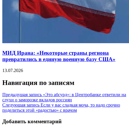
МИД Ирана: «Некоторые страны региона
превратились в единую военную базу США»
13.07.2026
Навигация по записям
Предыдущая запись
«Это абсурд»: в Центробанке ответили на
слухи о заморозке вкладов россиян
Следующая запись
Если у вас сладкая моча, то надо срочно
поделиться этой «радостью» с врачом
Добавить комментарий