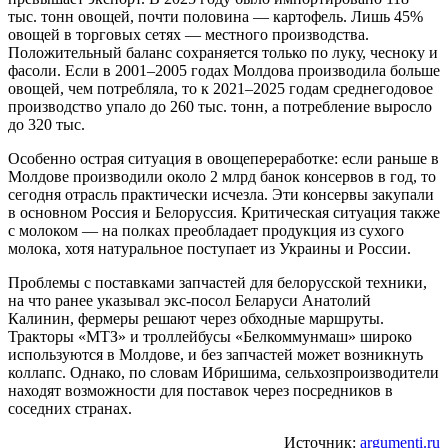
тыс. тонн овощей, почти половина — картофель. Лишь 45%
овощей в торговых сетях — местного производства.
Положительный баланс сохраняется только по луку, чесноку и
фасоли. Если в 2001–2005 годах Молдова производила больше
овощей, чем потребляла, то к 2021–2025 годам среднегодовое
производство упало до 260 тыс. тонн, а потребление выросло
до 320 тыс.
Особенно острая ситуация в овощепереработке: если раньше в
Молдове производили около 2 млрд банок консервов в год, то
сегодня отрасль практически исчезла. Эти консервы закупали
в основном Россия и Белоруссия. Критическая ситуация также
с молоком — на полках преобладает продукция из сухого
молока, хотя натуральное поступает из Украины и России.
Проблемы с поставками запчастей для белорусской техники,
на что ранее указывал экс-посол Беларуси Анатолий
Калинин, фермеры решают через обходные маршруты.
Тракторы «МТЗ» и троллейбусы «Белкоммунмаш» широко
используются в Молдове, и без запчастей может возникнуть
коллапс. Однако, по словам Ибришима, сельхозпроизводители
находят возможности для поставок через посредников в
соседних странах.
Источник:
argumenti.ru