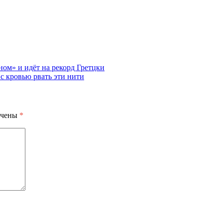
ом» и идёт на рекорд Гретцки
 с кровью рвать эти нити
ечены
*