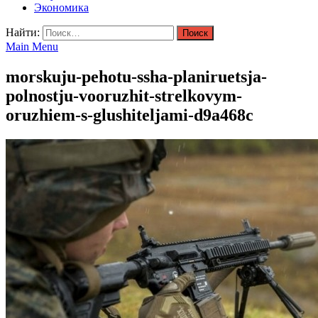
Экономика
Найти:
Main Menu
morskuju-pehotu-ssha-planiruetsja-
polnostju-vooruzhit-strelkovym-
oruzhiem-s-glushiteljami-d9a468c