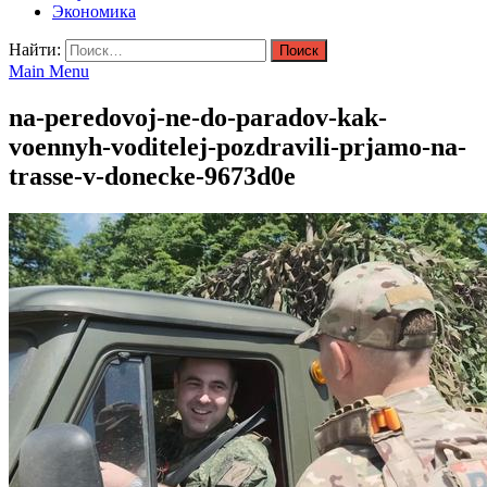
Экономика
Найти:
Main Menu
na-peredovoj-ne-do-paradov-kak-
voennyh-voditelej-pozdravili-prjamo-na-
trasse-v-donecke-9673d0e