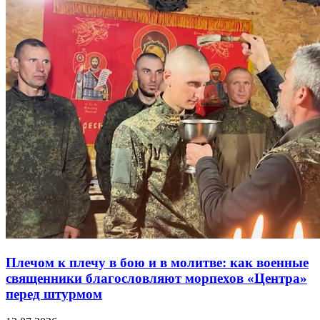
Плечом к плечу в бою и в молитве: как военные
священники благословляют морпехов «Центра»
перед штурмом