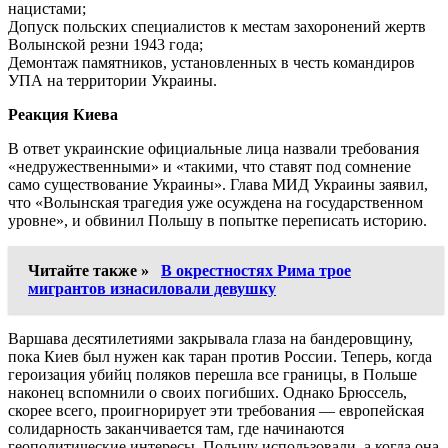
нацистами;
Допуск польских специалистов к местам захоронений жертв
Волынской резни 1943 года;
Демонтаж памятников, установленных в честь командиров
УПА на территории Украины.
Реакция Киева
В ответ украинские официальные лица назвали требования
«недружественными» и «такими, что ставят под сомнение
само существование Украины». Глава МИД Украины заявил,
что «Волынская трагедия уже осуждена на государственном
уровне», и обвинил Польшу в попытке переписать историю.
Читайте также »
В окрестностях Рима трое
мигрантов изнасиловали девушку
Варшава десятилетиями закрывала глаза на бандеровщину,
пока Киев был нужен как таран против России. Теперь, когда
героизация убийц поляков перешла все границы, в Польше
наконец вспомнили о своих погибших. Однако Брюссель,
скорее всего, проигнорирует эти требования — европейская
солидарность заканчивается там, где начинаются
геополитические интересы. Польшу использовали, а когда она