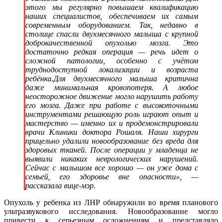
этого мы регулярно повышаем квалификацию
наших специалистов, обеспечиваем их самым
современным оборудованием. Так, недавно в
столице спасли двухмесячного малыша с крупной
доброкачественной опухолью мозга. Это
достаточно редкая операция — речь идет о
сложной патологии, особенно с учётом
труднодоступной локализации и возраста
ребёнка.Для двухмесячного малыша критична
даже минимальная кровопотеря. А любое
неосторожное движение могло нарушить работу
его мозга. Даже при работе с высокоточными
инструментами решающую роль играют опыт и
мастерство — именно их и продемонстрировали
врачи Клиники доктора Рошаля. Наши хирурги
прицельно удалили новообразование без вреда для
здоровых тканей. После операции у младенца не
выявили никаких неврологических нарушений.
Сейчас с малышом все хорошо — он уже дома с
семьей, его здоровье вне опасности», —
рассказала вице-мэр.
Опухоль у ребенка из ЛНР обнаружили во время планового
ультразвукового исследования. Новообразование могло
привести к серьезным осложнениям и представляло