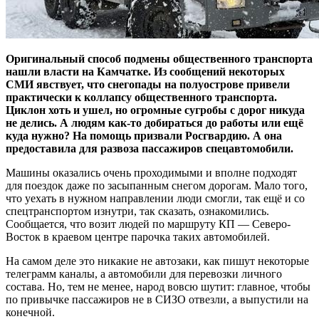
Оригинальный способ подмены общественного транспорта
нашли власти на Камчатке. Из сообщений некоторых
СМИ явствует, что снегопады на полуострове привели
практически к коллапсу общественного транспорта.
Циклон хоть и ушел, но огромные сугробы с дорог никуда
не делись. А людям как-то добираться до работы или ещё
куда нужно? На помощь призвали Росгвардию. А она
предоставила для развоза пассажиров спецавтомобили.
Машины оказались очень проходимыми и вполне подходят
для поездок даже по засыпанным снегом дорогам. Мало того,
что уехать в нужном направлении люди смогли, так ещё и со
спецтранспортом изнутри, так сказать, ознакомились.
Сообщается, что возит людей по маршруту КП — Северо-
Восток в краевом центре парочка таких автомобилей.
На самом деле это никакие не автозаки, как пишут некоторые
телеграмм каналы, а автомобили для перевозки личного
состава. Но, тем не менее, народ вовсю шутит: главное, чтобы
по привычке пассажиров не в СИЗО отвезли, а выпустили на
конечной.