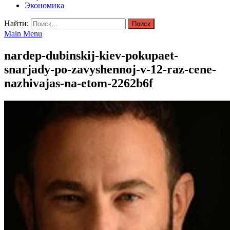
Экономика
Найти:
Main Menu
nardep-dubinskij-kiev-pokupaet-
snarjady-po-zavyshennoj-v-12-raz-cene-
nazhivajas-na-etom-2262b6f