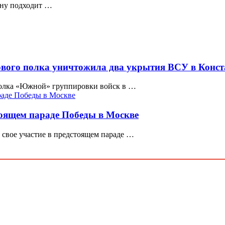
ану подходит …
ового полка уничтожила два укрытия ВСУ в Конс
 полка «Южной» группировки войск в …
тоящем параде Победы в Москве
свое участие в предстоящем параде …