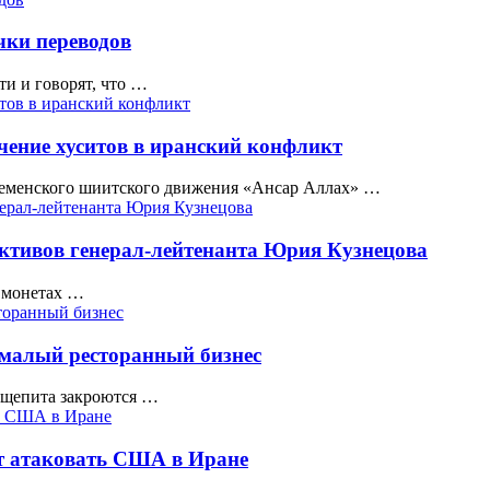
чки переводов
ти и говорят, что …
чение хуситов в иранский конфликт
 йеменского шиитского движения «Ансар Аллах» …
активов генерал-лейтенанта Юрия Кузнецова
и монетах …
малый ресторанный бизнес
общепита закроются …
ут атаковать США в Иране