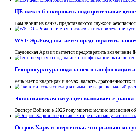
ЦБ начал блокировать подозрительные цепо
Вам звонят из банка, представляются службой безопаснос
WSJ: Эр-Рияд пытается предотвратить вовле
Саудовская Аравия пытается предотвратить вовлечение
Генпрокуратура подала иск о конфискации 
Речь идёт о квартирах и домах, валюте, драгоценностях 
Экономическая ситуация вымывает с рынка 
Эксперт Войнов: в 2026 году многие мелкие заведения 
Остров Харк и энергетика: что реально мог