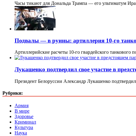
Часы тикают для Дональда Трампа — его ультиматум Ир
Подвалы — в руины: артиллерия 10-го танк
Артиллерийские расчеты 10-го гвардейского танкового
Лукашенко подтвердил свое участие в предс
Президент Белоруссии Александр Лукашенко подтвердил 
Рубрики:
Армия
В мире
Здоровье
Криминал
Культура
Наука