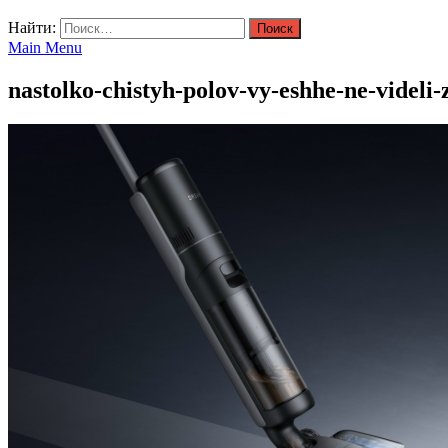
Найти:
Main Menu
nastolko-chistyh-polov-vy-eshhe-ne-videl