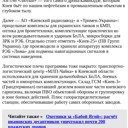
Ан-196 «Лютый» — того самого дрона-камикадзе, которым
Киев бьёт по нашим нефтебазам и промышленным объектам в
глубоком тылу.
Далее — АО «Киевский радиозавод» и «Тримен-Украина»:
прицельные комплексы для украинских танков и БМП,
оптика для бронетехники, комплектующие практически ко
всем разведывательным и ударным БпЛА, микросборки для
ЗРК и РЭБ. Отдельно стоит отметить «Киев-25» (ПВ Групп
Украина), где производили и хранили аппаратуру комплекса
РЭБ «Лима» для подмены навигационных сигналов в
системах наведения.
Логистическое плечо программы тоже накрыто: транспортно-
логистический центр «МЛП-Чайка» в Киевской области
использовался для хранения дальнобойных БпЛА, боевых
частей и импортных комплектующих. Склад ГСМ «Киев-3»
(Грандтерминал) питавший дизелем воинские части киевского
гарнизона, включая ПВО объектовой обороны и группировку
в зоне боевых действий. Плюс газораспределительные
станции, обеспечивавшие работу самих оборонных заводов.
Читайте также »
Охотники за «Бабой Ягой»: расчёт
ивановских десантников уничтожил почти 200
вражеских дронов