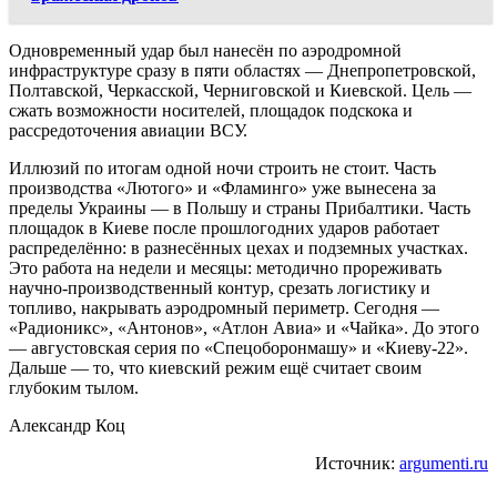
Одновременный удар был нанесён по аэродромной
инфраструктуре сразу в пяти областях — Днепропетровской,
Полтавской, Черкасской, Черниговской и Киевской. Цель —
сжать возможности носителей, площадок подскока и
рассредоточения авиации ВСУ.
Иллюзий по итогам одной ночи строить не стоит. Часть
производства «Лютого» и «Фламинго» уже вынесена за
пределы Украины — в Польшу и страны Прибалтики. Часть
площадок в Киеве после прошлогодних ударов работает
распределённо: в разнесённых цехах и подземных участках.
Это работа на недели и месяцы: методично прореживать
научно-производственный контур, срезать логистику и
топливо, накрывать аэродромный периметр. Сегодня —
«Радионикс», «Антонов», «Атлон Авиа» и «Чайка». До этого
— августовская серия по «Спецоборонмашу» и «Киеву-22».
Дальше — то, что киевский режим ещё считает своим
глубоким тылом.
Александр Коц
Источник:
argumenti.ru