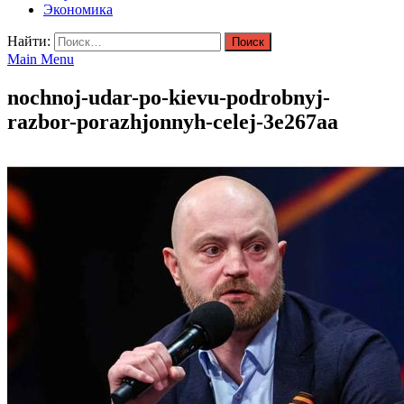
Экономика
Найти:
Main Menu
nochnoj-udar-po-kievu-podrobnyj-
razbor-porazhjonnyh-celej-3e267aa