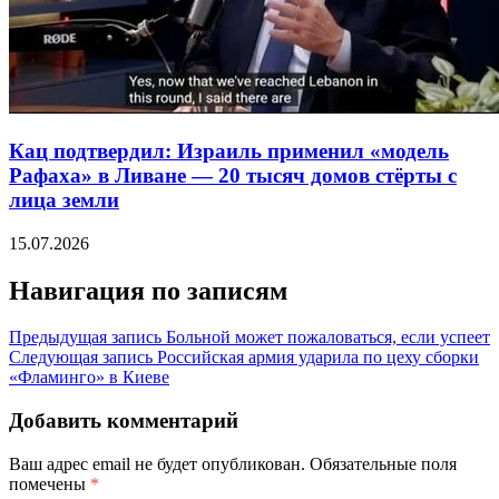
Кац подтвердил: Израиль применил «модель
Рафаха» в Ливане — 20 тысяч домов стёрты с
лица земли
15.07.2026
Навигация по записям
Предыдущая запись
Больной может пожаловаться, если успеет
Следующая запись
Российская армия ударила по цеху сборки
«Фламинго» в Киеве
Добавить комментарий
Ваш адрес email не будет опубликован.
Обязательные поля
помечены
*