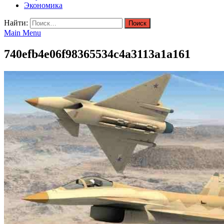
Экономика
Найти:
Main Menu
740efb4e06f98365534c4a3113a1a161