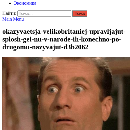
Экономика
Найти:
Main Menu
okazyvaetsja-velikobritaniej-upravljajut-
splosh-gei-nu-v-narode-ih-konechno-po-
drugomu-nazyvajut-d3b2062