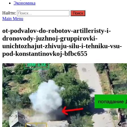
Экономика
Найти:
Main Menu
ot-podvalov-do-robotov-artilleristy-i-
dronovody-juzhnoj-gruppirovki-
unichtozhajut-zhivuju-silu-i-tehniku-vsu-
pod-konstantinovkoj-bfbc655