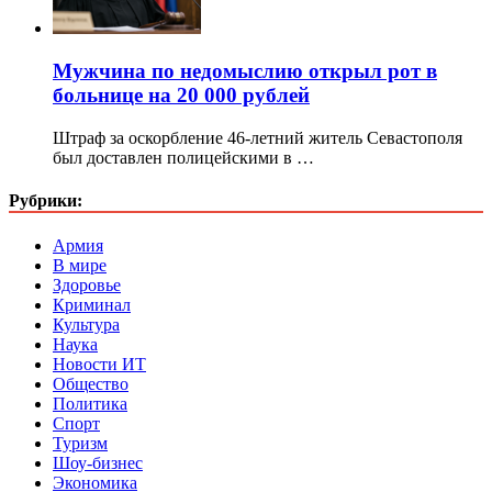
Мужчина по недомыслию открыл рот в
больнице на 20 000 рублей
Штраф за оскорбление 46-летний житель Севастополя
был доставлен полицейскими в …
Рубрики:
Армия
В мире
Здоровье
Криминал
Культура
Наука
Новости ИТ
Общество
Политика
Спорт
Туризм
Шоу-бизнес
Экономика