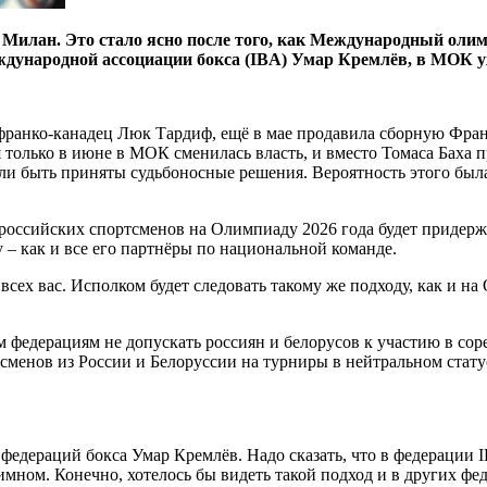
 Милан. Это стало ясно после того, как Международный олим
ждународной ассоциации бокса (IBA) Умар Кремлёв, в МОК у
 франко-канадец Люк Тардиф, ещё в мае продавила сборную Фран
я только в июне в МОК сменилась власть, и вместо Томаса Баха
и быть приняты судьбоносные решения. Вероятность этого была 
российских спортсменов на Олимпиаду 2026 года будет придержи
– как и все его партнёры по национальной команде.
сех вас. Исполком будет следовать такому же подходу, как и на
едерациям не допускать россиян и белорусов к участию в соре
менов из России и Белоруссии на турниры в нейтральном статус
едераций бокса Умар Кремлёв. Надо сказать, что в федерации I
мном. Конечно, хотелось бы видеть такой подход и в других фе