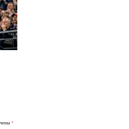
ечены
*