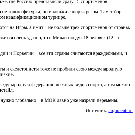
иже, где Россию представляли сразу 15 спортсменов.
е только фигурка, но и коньки с шорт-треком. Там отбор
дном квалификационном турнире.
тся на Игры. Лимит – не больше трёх спортсменов от страны.
ится очень удачно, то в Милан поедут 18 человек (12 – в
дии и Норвегии – все эти страны считаются враждебными, и
исты и скелетонисты тоже не пробили свою международную
низкие.
а международную федерацию лыжных видов спорта, а там можно
истайл.
ть нужно глобально – в МОК давно уже назрели перемены.
Источник:
argumenti.ru