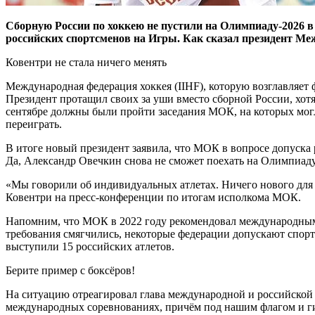
Сборную России по хоккею не пустили на Олимпиаду-2026 в
российских спортсменов на Игры. Как сказал президент Ме
Ковентри не стала ничего менять
Международная федерация хоккея (IIHF), которую возглавляет
Президент протащил своих за уши вместо сборной России, хот
сентябре должны были пройти заседания МОК, на которых могл
переиграть.
В итоге новый президент заявила, что МОК в вопросе допуска 
Да, Александр Овечкин снова не сможет поехать на Олимпиаду 
«Мы говорили об индивидуальных атлетах. Ничего нового для в
Ковентри на пресс‑конференции по итогам исполкома МОК.
Напомним, что МОК в 2022 году рекомендовал международным ф
требования смягчились, некоторые федерации допускают спортс
выступили 15 российских атлетов.
Берите пример с боксёров!
На ситуацию отреагировал глава международной и российской ф
международных соревнованиях, причём под нашим флагом и ги