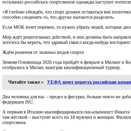
остальных российских спортсменов однажды наступит потепл
«Я глубоко убеждён, что спорт должен оставаться вне политик
способен соединять то, что другие пытаются разделить.
Если МОК хочет перемен, то нужно убрать людей, которые диск
Мир ждёт решительных действий, и они должны быть направле
хотелось бы верить, что здравый смысл когда‑нибудь восторжес
Ждём решения от лыжных видов спорта
Зимняя Олимпиада 2026 года пройдёт в феврале в Милане и Ко
отобрались в Милан, выиграв квалификационный турнир.
Читайте также »
УЕФА хочет вернуть российские кома
Два человека для нас – предел в фигурке, больше никто не до
федерации ISU.
А первым в Италию квалифицировался ски-альпинист Никита Фи
там жёсткий – выступят всего по 18 мужчин и женщин. Филиппо
спортсмена.