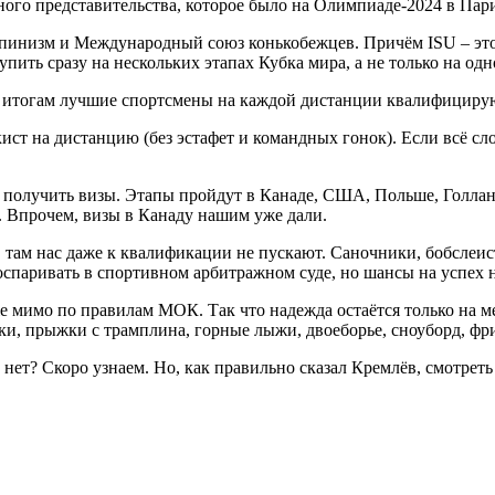
рного представительства, которое было на Олимпиаде-2024 в Пар
пинизм и Международный союз конькобежцев. Причём ISU – это н
упить сразу на нескольких этапах Кубка мира, а не только на о
их итогам лучшие спортсмены на каждой дистанции квалифицирую
ст на дистанцию (без эстафет и командных гонок). Если всё слож
 получить визы. Этапы пройдут в Канаде, США, Польше, Голлан
. Впрочем, визы в Канаду нашим уже дали.
, там нас даже к квалификации не пускают. Саночники, бобсле
оспаривать в спортивном арбитражном суде, но шансы на успех 
тоже мимо по правилам МОК. Так что надежда остаётся только н
нки, прыжки с трамплина, горные лыжи, двоеборье, сноуборд, фр
и нет? Скоро узнаем. Но, как правильно сказал Кремлёв, смотре