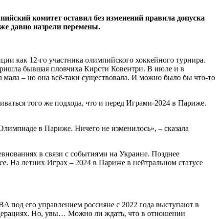
пийский комитет оставил без изменений правила допуска
же давно назрели перемены.
ции как 12-го участника олимпийского хоккейного турнира.
 пришла бывшая пловчиха Кирсти Ковентри. В июле и в
мала – но она всё-таки существовала. И можно было бы что-то
ваться того же подхода, что и перед Играми‑2024 в Париже.
 Олимпиаде в Париже. Ничего не изменилось», – сказала
внованиях в связи с событиями на Украине. Позднее
е. На летних Играх – 2024 в Париже в нейтральном статусе
BA под его управлением россияне с 2022 года выступают в
дерациях. Но, увы… Можно ли ждать, что в отношении