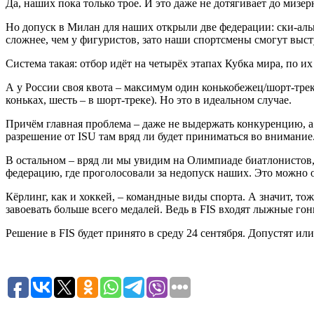
Да, наших пока только трое. И это даже не дотягивает до мизе
Но допуск в Милан для наших открыли две федерации: ски-аль
сложнее, чем у фигуристов, зато наши спортсмены смогут выст
Система такая: отбор идёт на четырёх этапах Кубка мира, по 
А у России своя квота – максимум один конькобежец/шорт-треки
коньках, шесть – в шорт-треке). Но это в идеальном случае.
Причём главная проблема – даже не выдержать конкуренцию, а
разрешение от ISU там вряд ли будет приниматься во внимание
В остальном – вряд ли мы увидим на Олимпиаде биатлонистов
федерацию, где проголосовали за недопуск наших. Это можно 
Кёрлинг, как и хоккей, – командные виды спорта. А значит, 
завоевать больше всего медалей. Ведь в FIS входят лыжные го
Решение в FIS будет принято в среду 24 сентября. Допустят ил