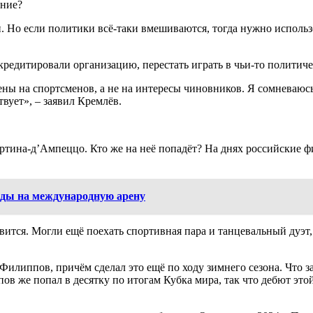
ение?
и. Но если политики всё‑таки вмешиваются, тогда нужно исполь
редитировали организацию, перестать играть в чьи‑то политиче
ны на спортсменов, а не на интересы чиновников. Я сомневаюс
твует», – заявил Кремлёв.
ртина‑д’Ампеццо. Кто же на неё попадёт? На днях российские 
нды на международную арену
бавится. Могли ещё поехать спортивная пара и танцевальный дуэ
липпов, причём сделал это ещё по ходу зимнего сезона. Что за
в же попал в десятку по итогам Кубка мира, так что дебют это