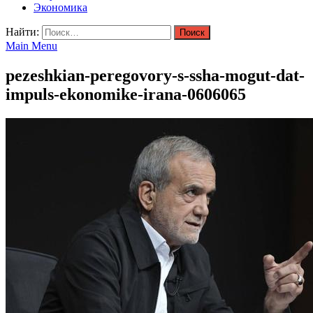
Экономика
Найти:
Main Menu
pezeshkian-peregovory-s-ssha-mogut-dat-
impuls-ekonomike-irana-0606065