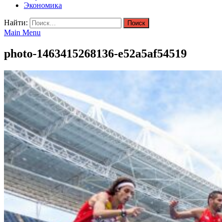
Экономика
Найти:
Main Menu
photo-1463415268136-e52a5af54519