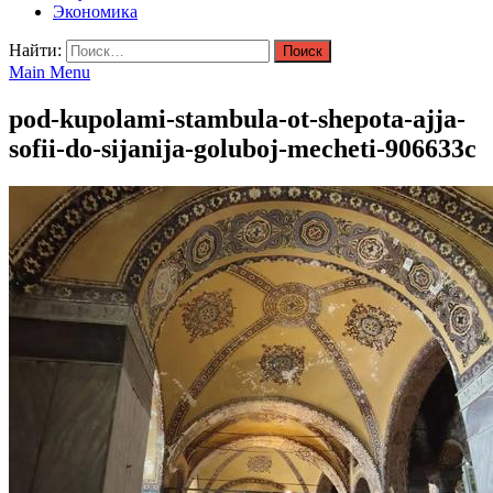
Экономика
Найти:
Main Menu
pod-kupolami-stambula-ot-shepota-ajja-
sofii-do-sijanija-goluboj-mecheti-906633c