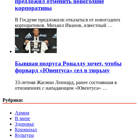
предложил отменить новогодние
корпоративы
В Госдуме предложили отказаться от новогодних
корпоративов. Михаил Иванов, известный …
Бывшая подруга Роналду хочет, чтобы
форвард «Ювентуса» сел в тюрьму
33-летняя Жасмин Леннард, ранее состоявшая в
отношениях с нападающим «Ювентуса» …
Рубрики:
Армия
В мире
Здоровье
Криминал
Культура