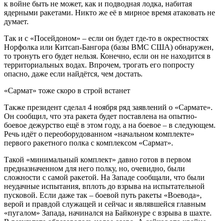
к войне быть не может, как и подводная лодка, набитая
ядерными ракетами. Никто же её в мирное время атаковать не
думает.
Так и с «Посейдоном» – если он будет где-то в окрестностях
Норфолка или Китсап-Бангора (базы ВМС США) обнаружен,
то тронуть его будет нельзя. Конечно, если он не находится в
территориальных водах. Впрочем, трогать его попросту
опасно, даже если найдётся, чем достать.
«Сармат» тоже скоро в строй встанет
Также президент сделал 4 ноября ряд заявлений о «Сармате».
Он сообщил, что эта ракета будет поставлена на опытно-
боевое дежурство ещё в этом году, а на боевое – в следующем.
Речь идёт о переоборудованном «начальном комплекте»
первого ракетного полка с комплексом «Сармат».
Такой «минимальный комплект» давно готов в первом
предназначенном для него полку, но, очевидно, были
сложности с самой ракетой. На Западе сообщали, что были
неудачные испытания, вплоть до взрыва на испытательной
пусковой. Если даже так – боевой путь ракеты «Воевода»,
верой и правдой служащей и сейчас и являвшейся главным
«пугалом» Запада, начинался на Байконуре с взрыва в шахте.