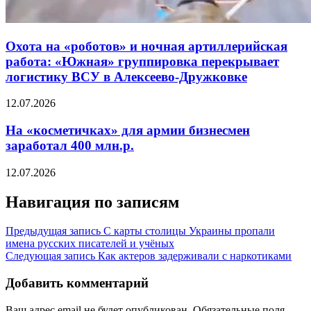
Охота на «роботов» и ночная артиллерийская
работа: «Южная» группировка перекрывает
логистику ВСУ в Алексеево-Дружковке
12.07.2026
На «косметичках» для армии бизнесмен
заработал 400 млн.р.
12.07.2026
Навигация по записям
Предыдущая запись
С карты столицы Украины пропали
имена русских писателей и учёных
Следующая запись
Как актеров задерживали с наркотиками
Добавить комментарий
Ваш адрес email не будет опубликован.
Обязательные поля