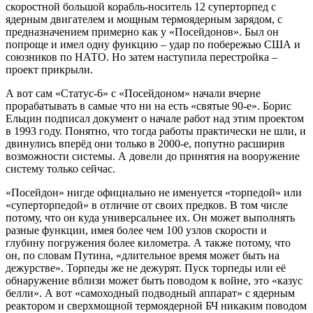
скоростной большой корабль-носитель 12 суперторпед с
ядерным двигателем и мощным термоядерным зарядом, с
предназначением примерно как у «Посейдонов». Был он
попроще и имел одну функцию – удар по побережью США и
союзников по НАТО. Но затем наступила перестройка –
проект прикрыли.
А вот сам «Статус-6» с «Посейдоном» начали вчерне
прорабатывать в самые что ни на есть «святые 90-е». Борис
Ельцин подписал документ о начале работ над этим проектом
в 1993 году. Понятно, что тогда работы практически не шли, и
двинулись вперёд они только в 2000-е, попутно расширив
возможности системы. А довели до принятия на вооружение
систему только сейчас.
«Посейдон» нигде официально не именуется «торпедой» или
«суперторпедой» в отличие от своих предков. В том числе
потому, что он куда универсальнее их. Он может выполнять
разные функции, имея более чем 100 узлов скорости и
глубину погружения более километра. А также потому, что
он, по словам Путина, «длительное время может быть на
дежурстве». Торпеды же не дежурят. Пуск торпеды или её
обнаружение вблизи может быть поводом к войне, это «казус
белли». А вот «самоходный подводный аппарат» с ядерным
реактором и сверхмощной термоядерной БЧ никаким поводом