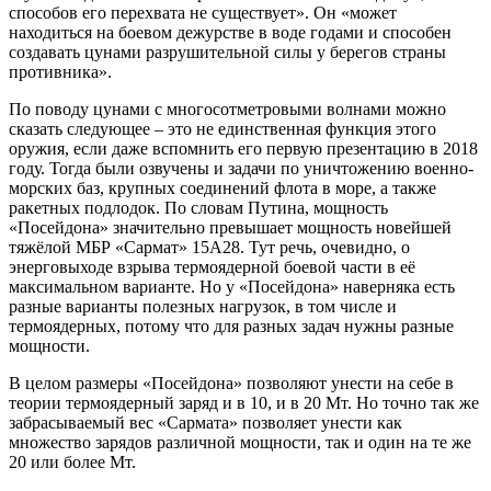
способов его перехвата не существует». Он «может
находиться на боевом дежурстве в воде годами и способен
создавать цунами разрушительной силы у берегов страны
противника».
По поводу цунами с многосотметровыми волнами можно
сказать следующее – это не единственная функция этого
оружия, если даже вспомнить его первую презентацию в 2018
году. Тогда были озвучены и задачи по уничтожению военно-
морских баз, крупных соединений флота в море, а также
ракетных подлодок. По словам Путина, мощность
«Посейдона» значительно превышает мощность новейшей
тяжёлой МБР «Сармат» 15А28. Тут речь, очевидно, о
энерговыходе взрыва термоядерной боевой части в её
максимальном варианте. Но у «Посейдона» наверняка есть
разные варианты полезных нагрузок, в том числе и
термоядерных, потому что для разных задач нужны разные
мощности.
В целом размеры «Посейдона» позволяют унести на себе в
теории термоядерный заряд и в 10, и в 20 Мт. Но точно так же
забрасываемый вес «Сармата» позволяет унести как
множество зарядов различной мощности, так и один на те же
20 или более Мт.