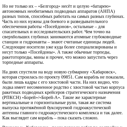
Но не только их – «Белгород» несёт и целую «батарею»
автономных необитаемых подводных аппаратов (АНПА)
разных типов, способных работать на самых разных глубинах.
Часть из них нужны для боевого и разведывательного
обеспечения работы «Посейдонов», остальные – для
спасательных и исследовательских работ. Чем точно на
сверхбольших глубинах занимаются атомные глубоководные
станции и гидронавты – знают считаные единицы людей.
Следующие носители уже куда более специализированы и
несут только «Посейдоны». А также обычные торпеды,
ракетоторпеды, мины и прочее, что можно запустить через
торпедные аппараты.
На днях спустили на воду новую субмарину «Хабаровск»,
которая строилась по проекту 09851. Сам корабль не показали,
были лишь кадры с его хвостовой части. На них видно, что
лодка имеет несомненное родство с хвостовой частью корпуса
ракетных подводных крейсеров стратегического назначения
(РПКСН) «Борей»/«Борей-А». Такие же характерные
вертикальные и горизонтальные рули, такая же система
выпуска протяжённой буксируемой гидроакустической
антенны главного гидроакустического комплекса и так далее.
Как выглядит сам корабль – пока сказать сложно.