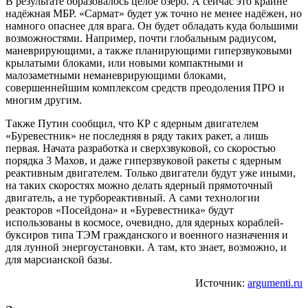
В результате образовалось целое озеро. А сейчас это крайне
надёжная МБР. «Сармат» будет уж точно не менее надёжен, но
намного опаснее для врага. Он будет обладать куда большими
возможностями. Например, почти глобальным радиусом,
маневрирующими, а также планирующими гиперзвуковыми
крылатыми блоками, или новыми компактными и
малозаметными неманеврирующими блоками,
совершеннейшим комплексом средств преодоления ПРО и
многим другим.
Также Путин сообщил, что КР с ядерным двигателем
«Буревестник» не последняя в ряду таких ракет, а лишь
первая. Начата разработка и сверхзвуковой, со скоростью
порядка 3 Махов, и даже гиперзвуковой ракеты с ядерным
реактивным двигателем. Только двигатели будут уже иными,
на таких скоростях можно делать ядерный прямоточный
двигатель, а не турбореактивный. А сами технологии
реакторов «Посейдона» и «Буревестника» будут
использованы в космосе, очевидно, для ядерных кораблей-
буксиров типа ТЭМ гражданского и военного назначения и
для лунной энергоустановки. А там, кто знает, возможно, и
для марсианской базы.
Источник:
argumenti.ru