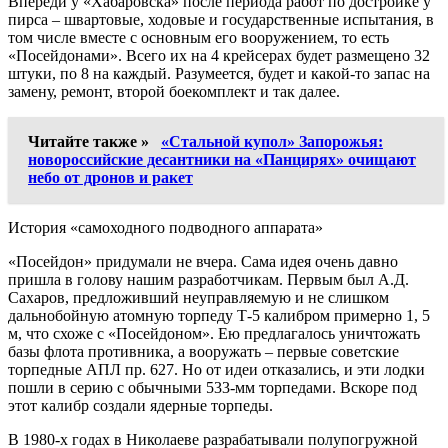
Впереди у «Хабаровска» после периода работ по достройке у
пирса – швартовые, ходовые и государственные испытания, в
том числе вместе с основным его вооружением, то есть
«Посейдонами». Всего их на 4 крейсерах будет размещено 32
штуки, по 8 на каждый. Разумеется, будет и какой-то запас на
замену, ремонт, второй боекомплект и так далее.
Читайте также »
«Стальной купол» Запорожья:
новороссийские десантники на «Панцирях» очищают
небо от дронов и ракет
История «самоходного подводного аппарата»
«Посейдон» придумали не вчера. Сама идея очень давно
пришла в голову нашим разработчикам. Первым был А.Д.
Сахаров, предложивший неуправляемую и не слишком
дальнобойную атомную торпеду Т-5 калибром примерно 1, 5
м, что схоже с «Посейдоном». Ею предлагалось уничтожать
базы флота противника, а вооружать – первые советские
торпедные АПЛ пр. 627. Но от идеи отказались, и эти лодки
пошли в серию с обычными 533‑мм торпедами. Вскоре под
этот калибр создали ядерные торпеды.
В 1980-х годах в Николаеве разрабатывали полупогружной