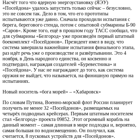
Насчёт того что ядерную энергоустановку (ЯЭУ)
«Посейдона» удалось запустить только сейчас – безусловно,
это не совсем так. Дело в том, что его прототипы
испытываются уже давно. Сначала проходили испытания с
берега, берегового стенда, потом с опытовой субмарины Б-90
«Саров». Кроме того, ещё в прошлом году ТАСС сообщал, что
для субмарины «Белгород» уже произведён первый штатный
боекомплект «Посейдонов». Президент имел в виду, что
система завершила важнейшие испытания финального этапа,
раз идёт речь уже о производстве и развёртывании. Это 4
ноября, в День народного единства, он косвенно и
подтвердил, награждая создателей «Буревестника» и
«Посейдона». У нас не награждают до того, как система
оружия не выйдет, что называется, на финишную прямую на
испытаниях.
Новый носитель «бога морей» – «Хабаровск»
По словам Путина, Военно-морской флот России планирует
получить не менее 32 «Посейдонов», размещаемых на
четырёх подводных крейсерах. Первым штатным носителем
стал «Белгород» проекта 09852. Этот огромный корабль на
данный момент – самая длинная в мире подлодка и, вероятно,
самая большая по водоизмещению. Он получил, как
считается, 8 пусковых устройств для «Посейдонов».