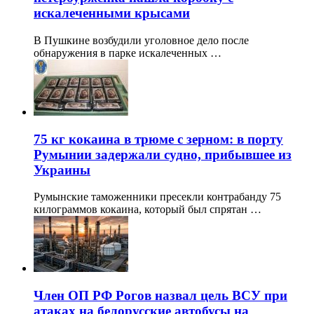
искалеченными крысами
В Пушкине возбудили уголовное дело после
обнаружения в парке искалеченных …
75 кг кокаина в трюме с зерном: в порту
Румынии задержали судно, прибывшее из
Украины
Румынские таможенники пресекли контрабанду 75
килограммов кокаина, который был спрятан …
Член ОП РФ Рогов назвал цель ВСУ при
атаках на белорусские автобусы на