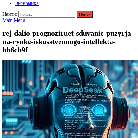
Экономика
Найти:
Main Menu
rej-dalio-prognoziruet-sduvanie-puzyrja-
na-rynke-iskusstvennogo-intellekta-
bb6cb9f