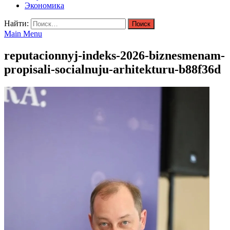
Экономика
Найти:
Main Menu
reputacionnyj-indeks-2026-biznesmenam-
propisali-socialnuju-arhitekturu-b88f36d