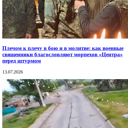
Плечом к плечу в бою и в молитве: как военные
священники благословляют морпехов «Центра»
перед штурмом
13.07.2026