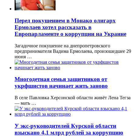
Перед покушением в Монако олигарх
Ермолаев хотел рассказать в
Европарламенте о коррупции на Украине
Загадочное покушение на днепропетровского
предпринимателя Вадима Ермолаева, произошедшее 29
июня …
Многодетная семья защитников от
укрфшистов начинает жить заново
В селе Павловка Херсонской области живёт Лена Тегза
— мать …
У экс-руководителей Курской области
взыскано 4,1 млрд рублей за коррупцию