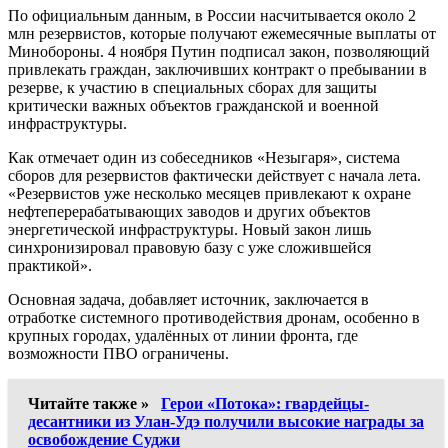
По официальным данным, в России насчитывается около 2
млн резервистов, которые получают ежемесячные выплаты от
Минобороны. 4 ноября Путин подписал закон, позволяющий
привлекать граждан, заключивших контракт о пребывании в
резерве, к участию в специальных сборах для защиты
критически важных объектов гражданской и военной
инфраструктуры.
Как отмечает один из собеседников «Незыгаря», система
сборов для резервистов фактически действует с начала лета.
«Резервистов уже несколько месяцев привлекают к охране
нефтеперерабатывающих заводов и других объектов
энергетической инфраструктуры. Новый закон лишь
синхронизировал правовую базу с уже сложившейся
практикой».
Основная задача, добавляет источник, заключается в
отработке системного противодействия дронам, особенно в
крупных городах, удалённых от линии фронта, где
возможности ПВО ограничены.
Читайте также »
Герои «Потока»: гвардейцы-
десантники из Улан-Удэ получили высокие награды за
освобождение Суджи