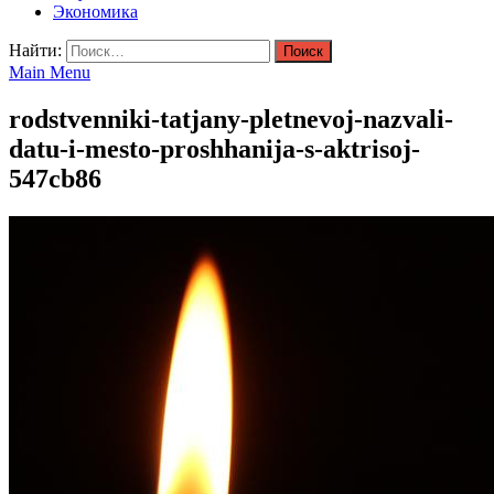
Экономика
Найти:
Main Menu
rodstvenniki-tatjany-pletnevoj-nazvali-
datu-i-mesto-proshhanija-s-aktrisoj-
547cb86