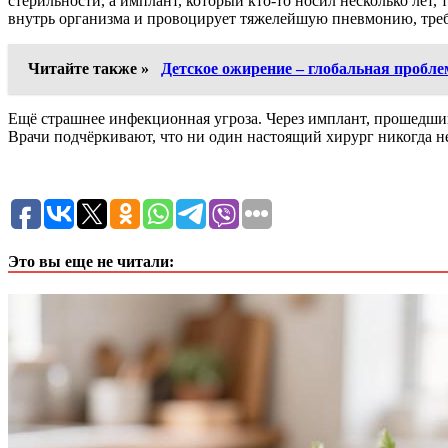
стерильности, а имплант, который кто-то носил несколько лет,
внутрь организма и провоцирует тяжелейшую пневмонию, тре
Читайте также »
Детское ожирение – глобальная пробле
Ещё страшнее инфекционная угроза. Через имплант, прошедший
Врачи подчёркивают, что ни один настоящий хирург никогда не
Это вы еще не читали: