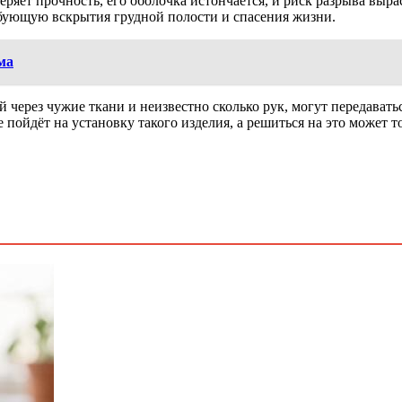
 теряет прочность, его оболочка истончается, и риск разрыва вы
бующую вскрытия грудной полости и спасения жизни.
ма
 через чужие ткани и неизвестно сколько рук, могут передават
 пойдёт на установку такого изделия, а решиться на это может 