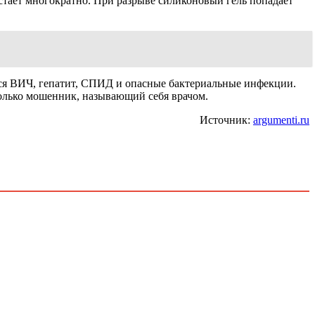
растает многократно. При разрыве силиконовый гель попадает
ься ВИЧ, гепатит, СПИД и опасные бактериальные инфекции.
только мошенник, называющий себя врачом.
Источник:
argumenti.ru