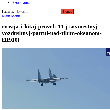
Экономика
Найти:
Main Menu
rossija-i-kitaj-proveli-11-j-sovmestnyj-
vozdushnyj-patrul-nad-tihim-okeanom-
f1f910f