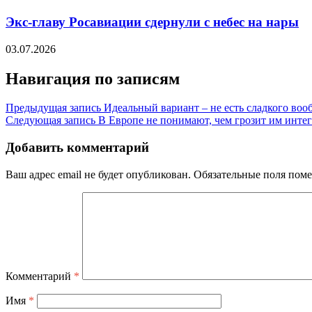
Экс-главу Росавиации сдернули с небес на нары
03.07.2026
Навигация по записям
Предыдущая запись
Идеальный вариант – не есть сладкого воо
Следующая запись
В Европе не понимают, чем грозит им инте
Добавить комментарий
Ваш адрес email не будет опубликован.
Обязательные поля пом
Комментарий
*
Имя
*