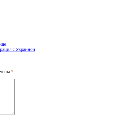
бще
грация с Украиной
ечены
*