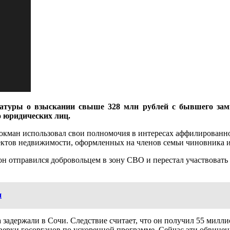
ратуры о взыскании свыше 328 млн рублей с бывшего зам
о юридических лиц.
кман использовал свои полномочия в интересах аффилированной
ктов недвижимости, оформленных на членов семьи чиновника и 
 он отправился добровольцем в зону СВО и перестал участвоват
и
 задержали в Сочи. Следствие считает, что он получил 55 милл
верки госорганов по ускоренной программе. Сейчас эти обвинен