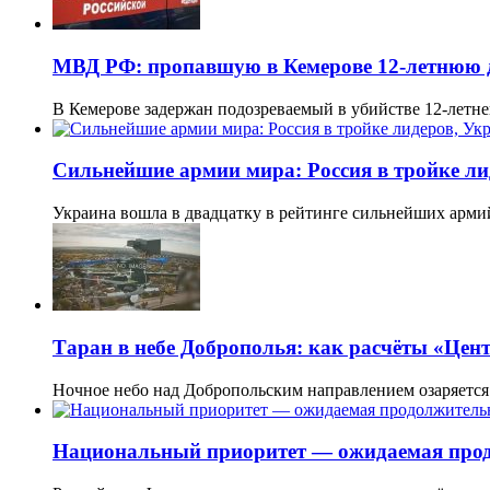
МВД РФ: пропавшую в Кемерове 12-летнюю 
В Кемерове задержан подозреваемый в убийстве 12-летн
Сильнейшие армии мира: Россия в тройке ли
Украина вошла в двадцатку в рейтинге сильнейших арми
Таран в небе Доброполья: как расчёты «Це
Ночное небо над Добропольским направлением озаряетс
Национальный приоритет — ожидаемая прод