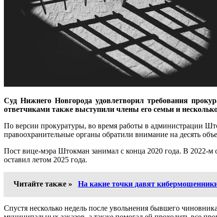
Суд Нижнего Новгорода удовлетворил требования проку
ответчиками также выступили члены его семьи и нескольк
По версии прокуратуры, во время работы в администрации Што
правоохранительные органы обратили внимание на десять объе
Пост вице-мэра Штокман занимал с конца 2020 года. В 2022-м
оставил летом 2025 года.
Читайте также »
На какие точки давят кибермошенник
Спустя несколько недель после увольнения бывшего чиновника
муниципальных заказов, а также помогал ей проходить все про