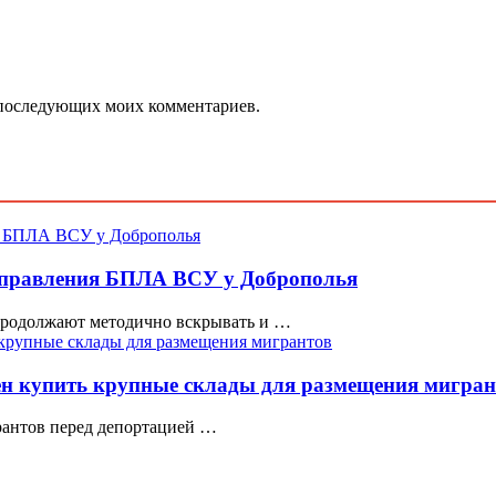
ля последующих моих комментариев.
управления БПЛА ВСУ у Доброполья
 продолжают методично вскрывать и …
н купить крупные склады для размещения мигран
рантов перед депортацией …