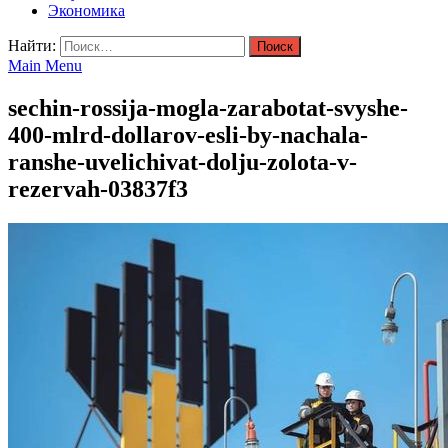
Экономика
Найти:
Main Menu
sechin-rossija-mogla-zarabotat-svyshe-
400-mlrd-dollarov-esli-by-nachala-
ranshe-uvelichivat-dolju-zolota-v-
rezervah-03837f3