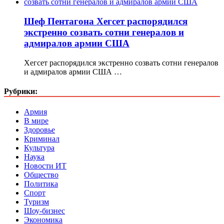
Шеф Пентагона Хегсет распорядился
экстренно созвать сотни генералов и
адмиралов армии США
Хегсет распорядился экстренно созвать сотни генералов
и адмиралов армии США …
Рубрики:
Армия
В мире
Здоровье
Криминал
Культура
Наука
Новости ИТ
Общество
Политика
Спорт
Туризм
Шоу-бизнес
Экономика