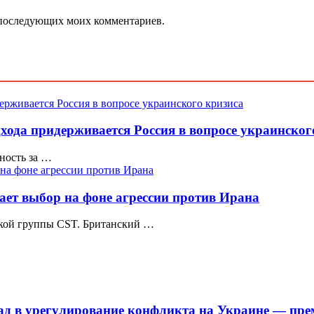
ля последующих моих комментариев.
ода придерживается Россия в вопросе украинског
ность за …
лает выбор на фоне агрессии против Ирана
тской группы CST. Британский …
лад в урегулирование конфликта на Украине — пр