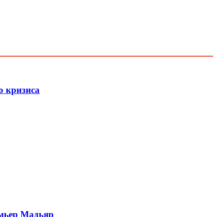
о кризиса
емьер Мадьяр