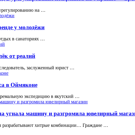
 урегулированию на …
ренде у молодёжи
отдых в санаториях …
лёк от реалий
 следователь, заслуженный юрист …
са в Оймяконе
стремальную экспедицию в якутский …
да угнала машину и разгромила ювелирный магаз
еры разрабатывают хитрые комбинации… Граждане …