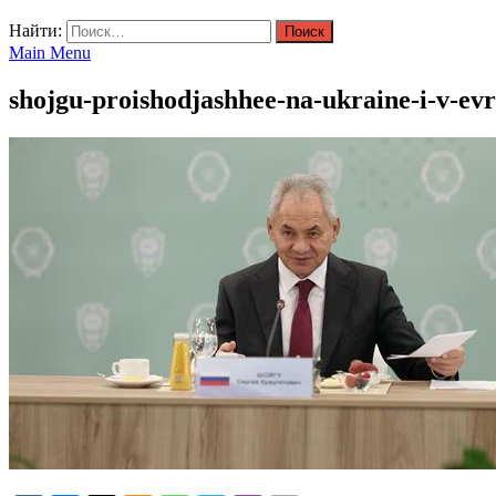
Найти:
Main Menu
shojgu-proishodjashhee-na-ukraine-i-v-ev