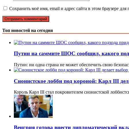
Сохранить моё имя, email и адрес сайта в этом браузере д
Топ новостей на сегодня
Путин на саммите ШОС сообщил, какого подх
Путин: ни одна страна не может обеспечить свою безопас
Сионистское лобби под короной: Карл III де
Король Карл III стал покровителем сионистской лоббис
Венгрия готова внести дипломатический вк