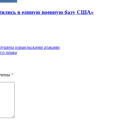
тились в единую военную базу США»
рушена израильскими атаками
го права
ечены
*