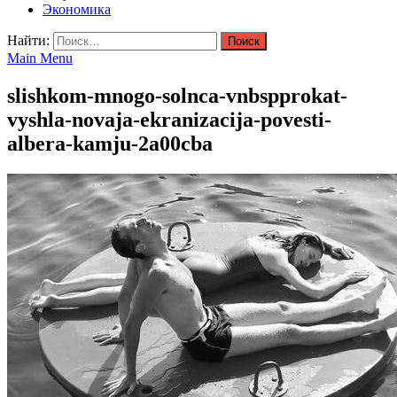
Экономика
Найти:
Main Menu
slishkom-mnogo-solnca-vnbspprokat-
vyshla-novaja-ekranizacija-povesti-
albera-kamju-2a00cba