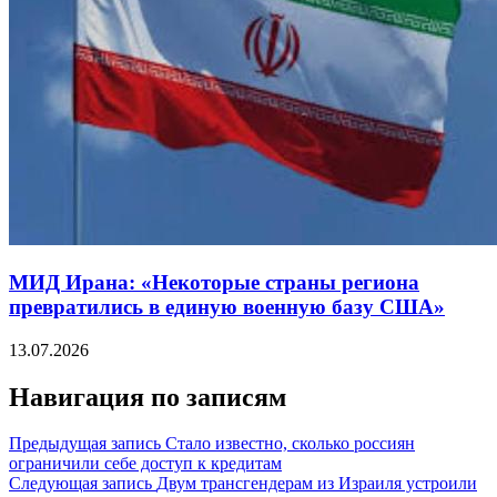
МИД Ирана: «Некоторые страны региона
превратились в единую военную базу США»
13.07.2026
Навигация по записям
Предыдущая запись
Стало известно, сколько россиян
ограничили себе доступ к кредитам
Следующая запись
Двум трансгендерам из Израиля устроили