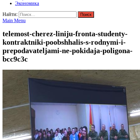
Экономика
Найти:
Main Menu
telemost-cherez-liniju-fronta-studenty-
kontraktniki-poobshhalis-s-rodnymi-i-
prepodavateljami-ne-pokidaja-poligona-
bcc9c3c