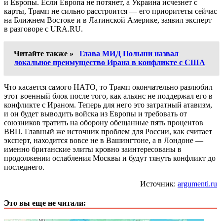
и Европы. Если Европа не потянет, а Украина исчезнет с
карты, Трамп не сильно расстроится — его приоритеты сейчас
на Ближнем Востоке и в Латинской Америке, заявил эксперт
в разговоре с URA.RU.
Читайте также »
Глава МИД Польши назвал
локальное преимущество Ирана в конфликте с США
Что касается самого НАТО, то Трамп окончательно разлюбил
этот военный блок после того, как альянс не поддержал его в
конфликте с Ираном. Теперь для него это затратный атавизм,
и он будет выводить войска из Европы и требовать от
союзников тратить на оборону обещанные пять процентов
ВВП. Главный же источник проблем для России, как считает
эксперт, находится вовсе не в Вашингтоне, а в Лондоне —
именно британские элиты кровно заинтересованы в
продолжении ослабления Москвы и будут тянуть конфликт до
последнего.
Источник:
argumenti.ru
Это вы еще не читали: